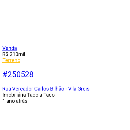
Venda
R$
210
mil
Terreno
#250528
Rua Vereador Carlos Bilhão - Vila Greis
Imobiliária Taco a Taco
1 ano atrás