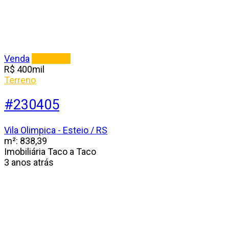
Venda
Destaque
R$
400
mil
Terreno
#230405
Vila Olimpica - Esteio / RS
m²:
838,39
Imobiliária Taco a Taco
3 anos atrás