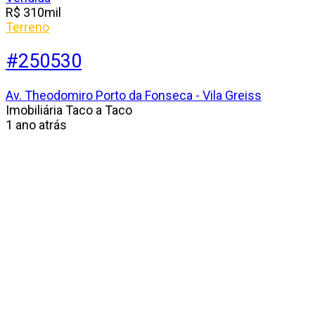
R$
310
mil
Terreno
#250530
Av. Theodomiro Porto da Fonseca - Vila Greiss
Imobiliária Taco a Taco
1 ano atrás