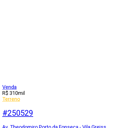
Venda
R$
310
mil
Terreno
#250529
Av. Theodomiro Porto da Fonseca - Vila Greiss